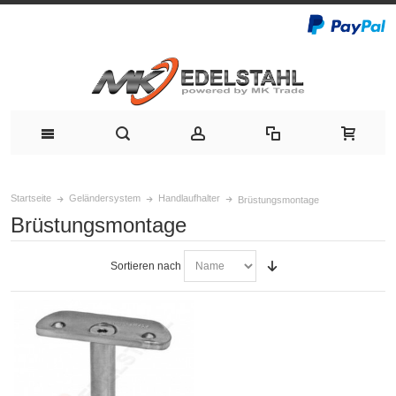
Startseite
Geländersystem
Handlaufhalter
Brüstungsmontage
Brüstungsmontage
Sortieren nach