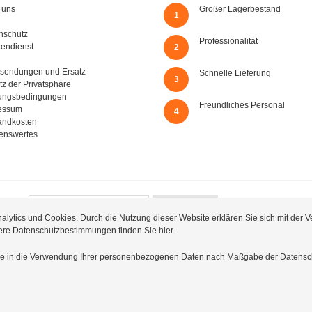
 uns
Großer Lagerbestand
1
nschutz
Professionalität
endienst
2
sendungen und Ersatz
Schnelle Lieferung
3
tz der Privatsphäre
ungsbedingungen
Freundliches Personal
essum
4
andkosten
enswertes
Mit Ihrer Registrierung
etter
Abonnieren
personenbezogenen D
alytics und Cookies. Durch die Nutzung dieser Website erklären Sie sich mit der
sere Datenschutzbestimmungen finden Sie
hier
n Sie in die Verwendung Ihrer personenbezogenen Daten nach Maßgabe der Datens