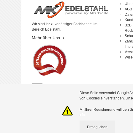
Über
AGB
Date
Kund
Wir sind Ihr zuverlässiger Fachhandel im
B2B
Bereich Edelstahl.
Rück
Schu
Mehr über Uns
Zahl
Impr
Vers
Wiss
Newsl
Diese Seite verwendet Google An
von Cookies einverstanden. Un
Mit Ihrer Registrierung willige
ein.
Copyright ©
2026 MK Trade GmbH. Alle Rechte vorbehalten.
Ermöglichen