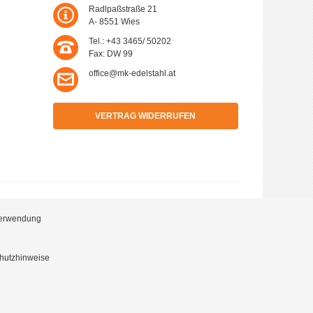
Radlpaßstraße 21
A- 8551 Wies
Tel.: +43 3465/ 50202
Fax: DW 99
office@mk-edelstahl.at
VERTRAG WIDERRUFEN
 zum Newsletter willigen Sie in die Verwendung Ihrer
aten nach Maßgabe der
Datenschutzhinweise
ein.
 Verwendung
chutzhinweise