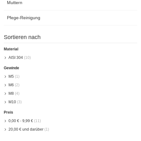
Muttern
Pfege-Reinigung
Sortieren nach
Material
AISI 304
(10)
Gewinde
M5
(1)
M6
(2)
M8
(4)
M10
(3)
Preis
0,00 €
-
9,99 €
(11)
20,00 €
und darüber
(1)