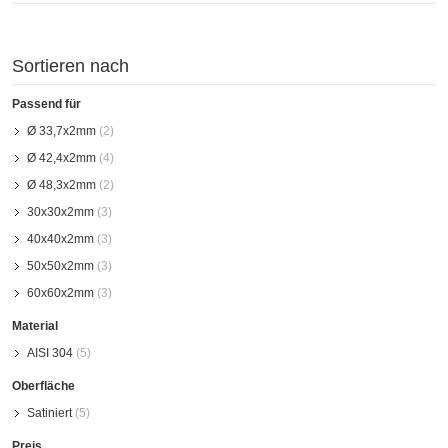
Sortieren nach
Passend für
Ø 33,7x2mm
(2)
Ø 42,4x2mm
(4)
Ø 48,3x2mm
(2)
30x30x2mm
(3)
40x40x2mm
(3)
50x50x2mm
(3)
60x60x2mm
(3)
Material
AISI 304
(5)
Oberfläche
Satiniert
(5)
Preis