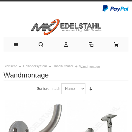
Startseite
Geländersystem
Handlaufhalter
Wandmontage
Wandmontage
Sortieren nach