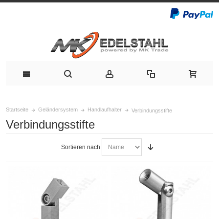
Startseite
Geländersystem
Handlaufhalter
Verbindungsstifte
Verbindungsstifte
Sortieren nach