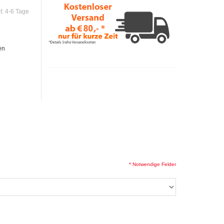
it:
4-6 Tage
en
* Notwendige Felder