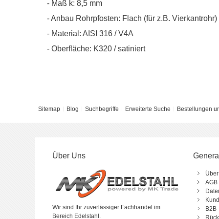
- Maß k: 8,5 mm
- Anbau Rohrpfosten: Flach (für z.B. Vierkantrohr)
- Material: AISI 316 / V4A
- Oberfläche: K320 / satiniert
Sitemap
Blog
Suchbegriffe
Erweiterte Suche
Bestellungen u
Über Uns
Genera
Über
AGB
Date
Kund
Wir sind Ihr zuverlässiger Fachhandel im
B2B
Bereich Edelstahl.
Rück