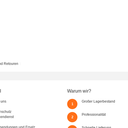
nd Retouren
l
Warum wir?
 uns
Großer Lagerbestand
1
nschutz
Professionalität
endienst
2
sendungen und Ersatz
Schnelle Lieferung